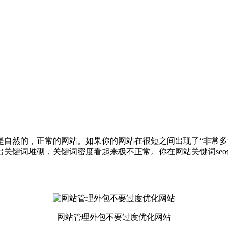
是自然的，正常的网站。如果你的网站在很短之间出现了“非常多
关键词堆砌，关键词密度看起来极不正常。你在网站关键词se
网站管理外包不要过度优化网站