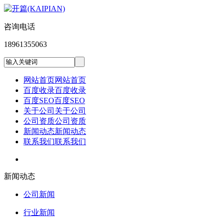
咨询电话
18961355063
网站首页
网站首页
百度收录
百度收录
百度SEO
百度SEO
关于公司
关于公司
公司资质
公司资质
新闻动态
新闻动态
联系我们
联系我们
新闻动态
公司新闻
行业新闻