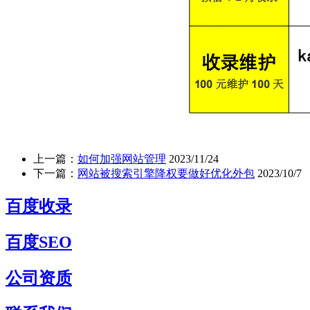
上一篇：
如何加强网站管理
2023/11/24
下一篇：
网站被搜索引擎降权要做好优化外包
2023/10/7
百度收录
百度SEO
公司资质