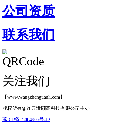
公司资质
联系我们
关注我们
【www.wangzhanguanli.com】
版权所有@连云港颐高科技有限公司主办
苏ICP备15004905号-12
，