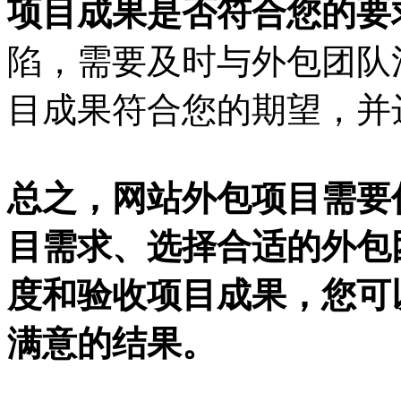
项目成果是否符合您的要
陷，需要及
时与外包团队
目成果符合您的期望，并
总之，网站外包项目需要
目需求、选择合适的外包
度和验收
项目成果，您可
满意的结果。