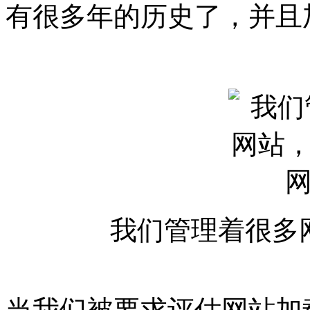
有很多年的历史了，并且
我们管理着很多
当我们被要求评估网站加