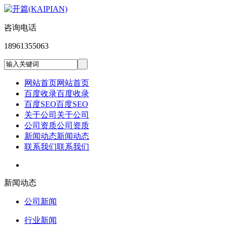
咨询电话
18961355063
网站首页
网站首页
百度收录
百度收录
百度SEO
百度SEO
关于公司
关于公司
公司资质
公司资质
新闻动态
新闻动态
联系我们
联系我们
新闻动态
公司新闻
行业新闻