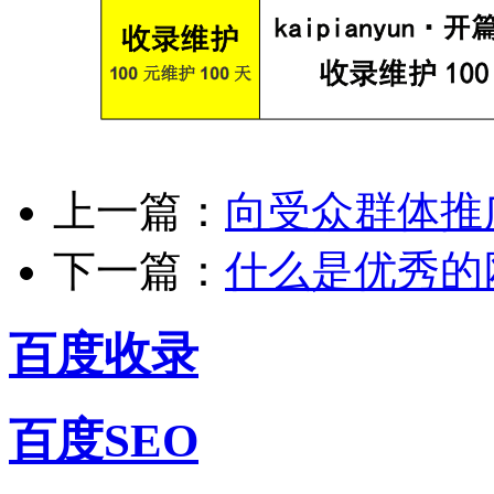
上一篇：
向受众群体推
下一篇：
什么是优秀的
百度收录
百度SEO