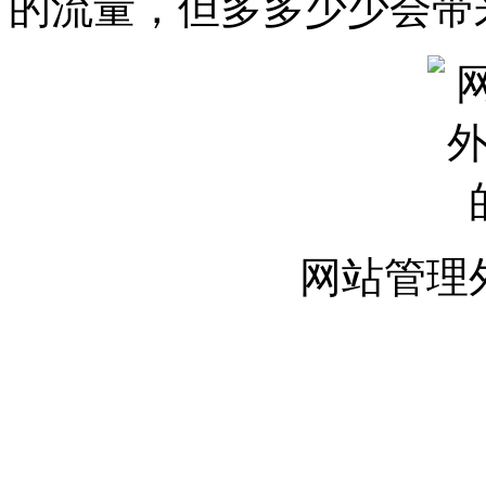
的流量，但多多少少会带
网站管理