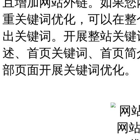
且增加网站外链。如果您
重关键词优化，可以在整
出关键词。开展整站关键
述、首页关键词、首页简
部页面开展关键词优化。