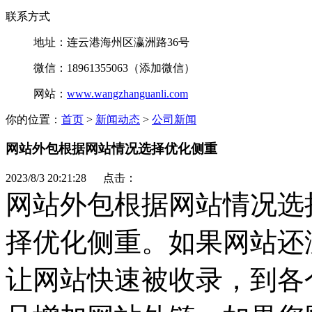
联系方式
地址：连云港海州区瀛洲路36号
微信：18961355063（添加微信）
网站：
www.wangzhanguanli.com
你的位置：
首页
>
新闻动态
>
公司新闻
网站外包根据网站情况选择优化侧重
2023/8/3 20:21:28 点击：
网站外包根据网站情况选
择优化侧重。如果网站还
让网站快速被收录，到各