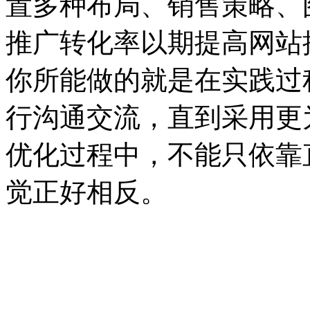
置多种布局、销售策略、
推广转化率以期提高网站
你所能做的就是在实践过
行沟通交流，直到采用更
优化过程中，不能只依靠
觉正好相反。