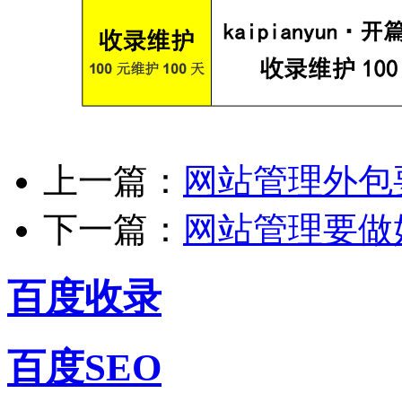
上一篇：
网站管理外包
下一篇：
网站管理要做
百度收录
百度SEO