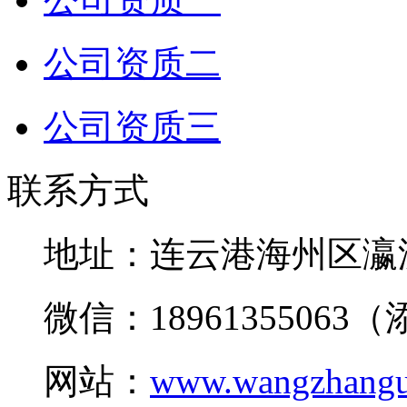
公司资质二
公司资质三
联系方式
地址：连云港海州区瀛
微信：18961355063
网站：
www.wangzhangu