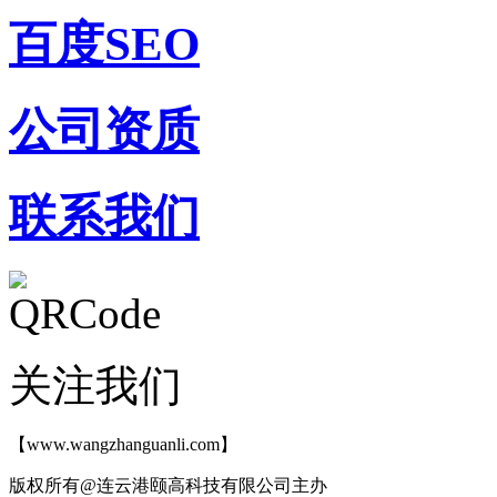
百度SEO
公司资质
联系我们
关注我们
【www.wangzhanguanli.com】
版权所有@连云港颐高科技有限公司主办