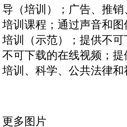
导（培训）；广告、推销
培训课程；通过声音和图
培训（示范）；提供不可
不可下载的在线视频；提
培训、科学、公共法律和
更多图片