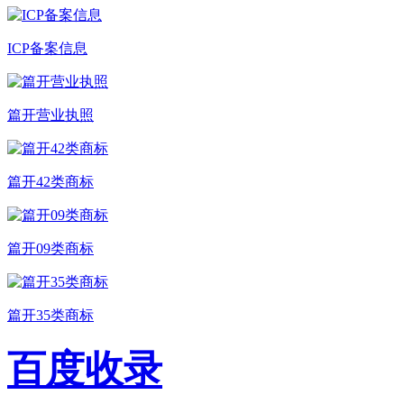
ICP备案信息
篇开营业执照
篇开42类商标
篇开09类商标
篇开35类商标
百度收录